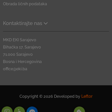
Obrada ličnih podataka
Kontaktirajte nas
MKD EKI Sarajevo
Bihaćka 17, Sarajevo
71.000 Sarajevo
Bosna i Hercegovina
office@eki.ba
Copyright © 2026 Developed by
Leftor