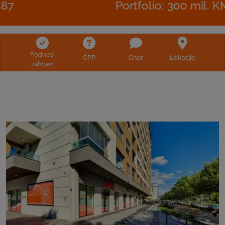
Portfolio: 300 mil. KM
Podnesi
ČPP
Chat
Lokacije
zahtjev