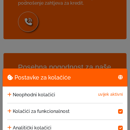
podnošenje zahtjeva za kredit.
Posebna pogodnost za naše
klijente
Postavke za kolačiće
EKI Poslovni klub
Neophodni kolačići
uvijek aktivni
EKI Poslovni klub (EPK) predstavlja
dodatnu besplatnu uslugu za EKI klijente.
Kolačići za funkcionalnost
Osnovni koncept je uvezivanje klijenata
kako bi oni imali mogućnost da
međusobno trguju putem EKI oglasa i
Analitički kolačići