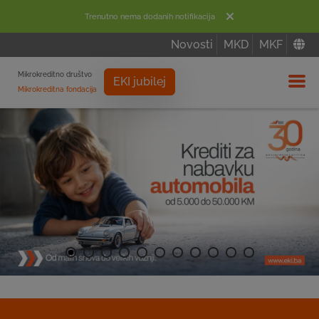
Trenutno nema dodanih notifikacija
Novosti
MKD
MKF
Mikrokreditno društvo
EKI jubilej
Mikrokreditna fondacija
Izbor