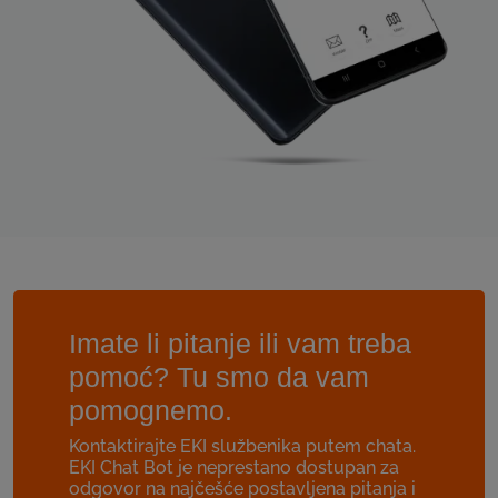
Imate li pitanje ili vam treba
pomoć? Tu smo da vam
pomognemo.
Kontaktirajte EKI službenika putem chata.
EKI Chat Bot je neprestano dostupan za
odgovor na najčešće postavljena pitanja i