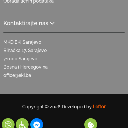
Obrada ličnih podataka
Kontaktirajte nas
MKD EKI Sarajevo
Bihaćka 17, Sarajevo
71.000 Sarajevo
Bosna i Hercegovina
office@eki.ba
Copyright © 2026 Developed by
Leftor