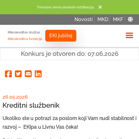
Trenutno nema dodanih notifikacija
Novosti
MKD
MKF
Mikrokreditno društvo
EKI jubilej
Mikrokreditna fondacija
Izbor
Konkurs je otvoren do: 07.06.2026
Facebook
Twitter
Email
Linkedin
26.05.2026
Kreditni službenik
Ukoliko ste u potrazi za poslom koji Vam nudi stabilnost i
razvoj – EKIpa u Livnu Vas čeka!