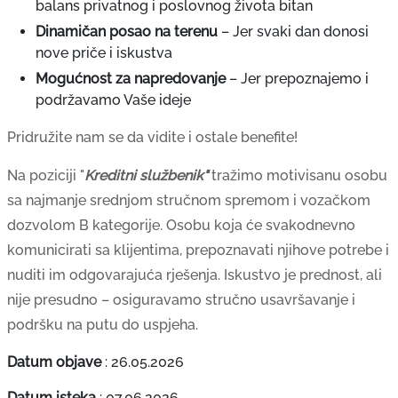
balans privatnog i poslovnog života bitan
Dinamičan posao na terenu
– Jer svaki dan donosi
nove priče i iskustva
Mogućnost za napredovanje
– Jer prepoznajemo i
podržavamo Vaše ideje
Pridružite nam se da vidite i ostale benefite!
Na poziciji "
Kreditni službenik"
tražimo motivisanu osobu
sa najmanje srednjom stručnom spremom i vozačkom
dozvolom B kategorije. Osobu koja će svakodnevno
komunicirati sa klijentima, prepoznavati njihove potrebe i
nuditi im odgovarajuća rješenja. Iskustvo je prednost, ali
nije presudno – osiguravamo stručno usavršavanje i
podršku na putu do uspjeha.
Datum objave
:
26.05.2026
Datum isteka
:
07.06.2026