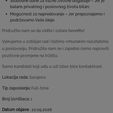
Slobodne dane za važne životne događaje – Jer je
balans privatnog i poslovnog života bitan;
Mogućnost za napredovanje – Jer prepoznajemo i
podržavamo Vaše ideje.
Pridružite nam se da vidite i ostale benefite!
Vjerujemo u ozbiljan rad i težimo vrhunskim rezultatima
u poslovanju. Pridružite nam se i zajedno ćemo napraviti
pozitivne promjene na tržištu.
Samo kandidati koji uđu u uži izbor biće kontaktirani.
Lokacija rada:
Sarajevo
Tip zaposlenja:
Full-time
Broj izvršilaca:
1
Datum objave
:
22.05.2026