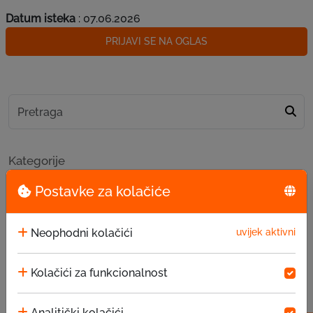
Datum isteka
: 07
.06.2026
PRIJAVI SE NA OGLAS
Kategorije
Postavke za kolačiće
Novosti
Društvena odgovornost
Neophodni kolačići
uvijek aktivni
Priče uspješnih klijenata
Kolačići za funkcionalnost
Oglasi za posao
Analitički kolačići