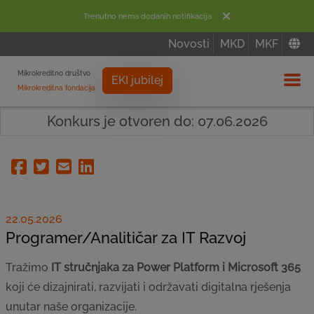
Trenutno nema dodanih notifikacija
Novosti
MKD
MKF
Mikrokreditno društvo
EKI jubilej
Mikrokreditna fondacija
Izbor
Konkurs je otvoren do: 07.06.2026
Facebook
Twitter
Email
Linkedin
22.05.2026
Programer/Analitičar za IT Razvoj
Tražimo
IT stručnjaka za Power Platform i Microsoft 365
koji će dizajnirati, razvijati i održavati digitalna rješenja
unutar naše organizacije.