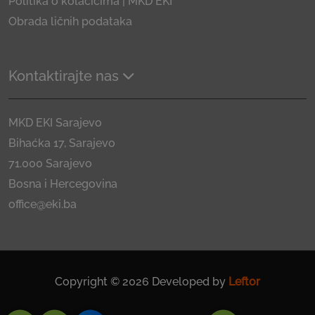
Politika o kolačićima | MKD EKI
Obrada ličnih podataka
Kontaktirajte nas
MKD EKI Sarajevo
Bihaćka 17, Sarajevo
71.000 Sarajevo
Bosna i Hercegovina
office@eki.ba
Copyright © 2026 Developed by
Leftor