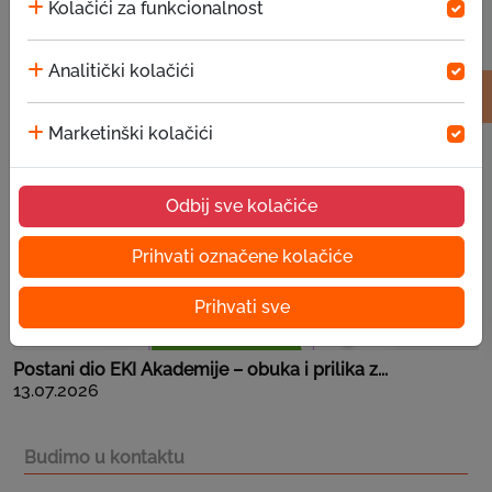
Kolačići za funkcionalnost
EKI donacija u JU za predškolsko vaspitanje i ...
Analitički kolačići
15.07.2026
Marketinški kolačići
Odbij sve kolačiće
Prihvati označene kolačiće
Prihvati sve
Postani dio EKI Akademije – obuka i prilika z...
13.07.2026
Budimo u kontaktu