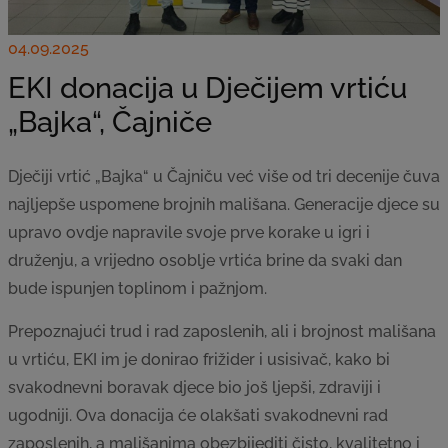
04.09.2025
EKI donacija u Dječijem vrtiću
„Bajka“, Čajniče
Dječiji vrtić „Bajka“ u Čajniču već više od tri decenije čuva
najljepše uspomene brojnih mališana. Generacije djece su
upravo ovdje napravile svoje prve korake u igri i
druženju, a vrijedno osoblje vrtića brine da svaki dan
bude ispunjen toplinom i pažnjom.
Prepoznajući trud i rad zaposlenih, ali i brojnost mališana
u vrtiću, EKI im je donirao frižider i usisivač, kako bi
svakodnevni boravak djece bio još ljepši, zdraviji i
ugodniji. Ova donacija će olakšati svakodnevni rad
zaposlenih, a mališanima obezbijediti čisto, kvalitetno i