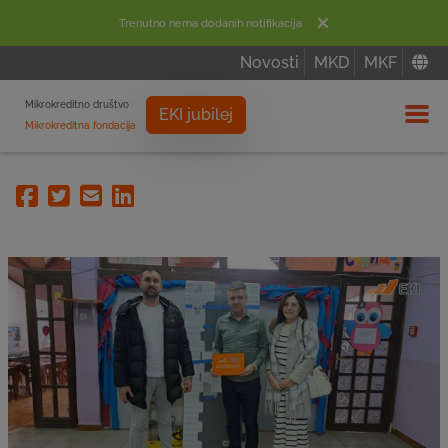
Trenutno nema dodanih notifikacija
Novosti
MKD
MKF
Mikrokreditno društvo
EKI jubilej
Mikrokreditna fondacija
Izbor
Facebook
Twitter
Email
Linkedin