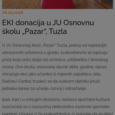
06.05.2026
EKI donacija u JU Osnovnu
školu „Pazar“, Tuzla
U JU Osnovnoj školi „Pazar“ Tuzla, jednoj od najstarijih
obrazovnih ustanova u gradu, svakodnevno se ispisuju
priče koje sežu dalje od učionica, udžbenika i školskog
zvona. Ova škola, osnovana davne 1882. godine, danas
obrazuje oko 380 učenika iz mjesnih zajednica Jala,
Slatina i Centar, trudeći se da svakom djetetu pruži
jednake šanse za učenje, razvoj i odrastanje.
Ipak, kao i u mnogim školama, nastava sportske kulture
suočavala se s izazovima nedostatka osnovne sportske
opreme. Upravo iz te svakodnevice, iz potrebe da se djeci