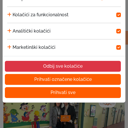
Kolačići za funkcionalnost
Analitički kolačići
Marketinški kolačići
Odbij sve kolačiće
Priče uspješnih klijenata – Hariz Begić
05.08.2026
Prihvati označene kolačiće
Prihvati sve