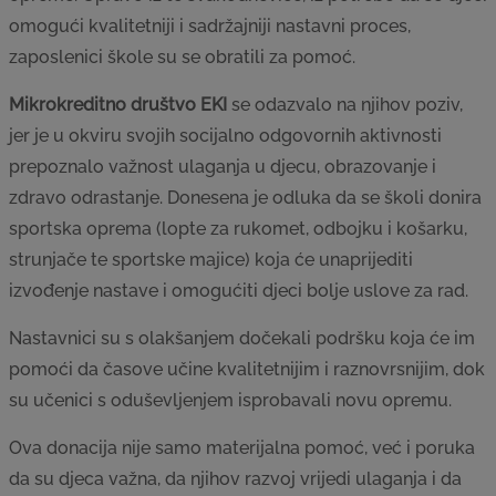
omogući kvalitetniji i sadržajniji nastavni proces,
zaposlenici škole su se obratili za pomoć.
Mikrokreditno društvo EKI
se odazvalo na njihov poziv,
jer je u okviru svojih socijalno odgovornih aktivnosti
prepoznalo važnost ulaganja u djecu, obrazovanje i
zdravo odrastanje. Donesena je odluka da se školi donira
sportska oprema (lopte za rukomet, odbojku i košarku,
strunjače te sportske majice) koja će unaprijediti
izvođenje nastave i omogućiti djeci bolje uslove za rad.
Nastavnici su s olakšanjem dočekali podršku koja će im
pomoći da časove učine kvalitetnijim i raznovrsnijim, dok
su učenici s oduševljenjem isprobavali novu opremu.
Ova donacija nije samo materijalna pomoć, već i poruka
da su djeca važna, da njihov razvoj vrijedi ulaganja i da