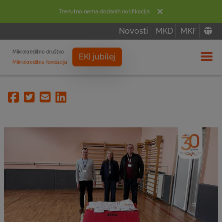
Trenutno nema dodanih notifikacija
Novosti
MKD
MKF
Mikrokreditno društvo
EKI jubilej
Mikrokreditna fondacija
Izbor
Facebook
Twitter
Email
Linkedin