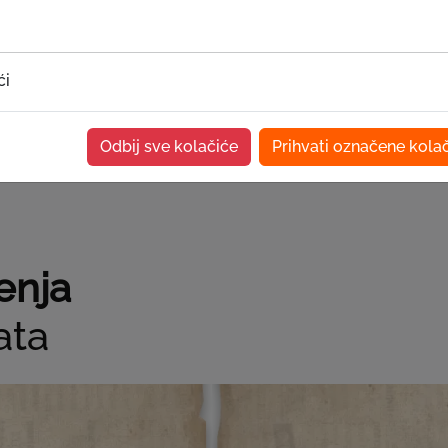
ežavanje 30 godina postojanja, već i potvrda zajedničkog ras
, ali i da istaknemo trud, posvećenost i profesionalizam svih
ći
Odbij sve kolačiće
Prihvati označene kola
enja
ata