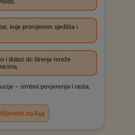
nosti.
ar, koje promjenom sjedišta i
o i dolazi do širenja mreže
nicima.
ucije – simbol povjerenja i rasta,
 klijenata:
38.905