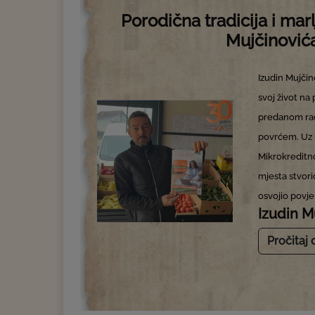
Porodična tradicija i marl
Mujčinović
Izudin Mujčin
svoj život na 
predanom rad
povrćem. Uz 
Mikrokreditno
mjesta stvorio
osvojio povje
Izudin M
Pročitaj 