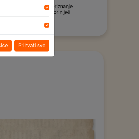
ta te prilika da odamo priznanje
 uposlenika koji su doprinijeli
čiće
Prihvati sve