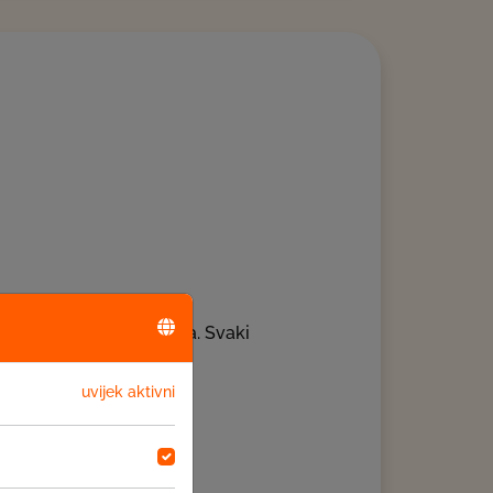
 klijentima i partnerima. Svaki
uvijek aktivni