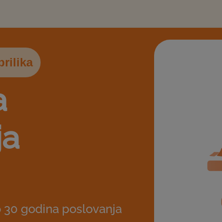
rilika
a
ja
 30 godina poslovanja