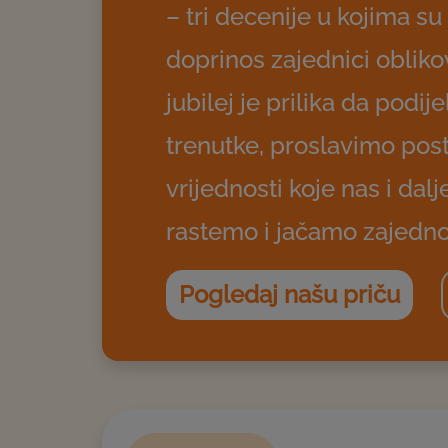
– tri decenije u kojima su
doprinos zajednici oblikov
jubilej je prilika da podi
trenutke, proslavimo pos
vrijednosti koje nas i dal
rastemo i jačamo zajedno
Pogledaj našu priču