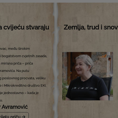
 cvijeću stvaraju
Zemlja, trud i snov
vac, među širokim
i bogatstvom cvjetnih zasada,
 mirisna priča – priča
ramovića. Na putu
 poslovnog procvata, veliku
e i Mikrokreditno društvo EKI,
je jednostavno – kada je
tu.
r Avramović
cijelu priču