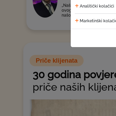
„Naš jubilej nije samo obilj
Analitički kolačići
ovogodišnjim EKI jubilarcima
našoj uspješnoj priči.”
Marketinški kolači
Priče klijenata
30 godina povjer
priče naših klijen