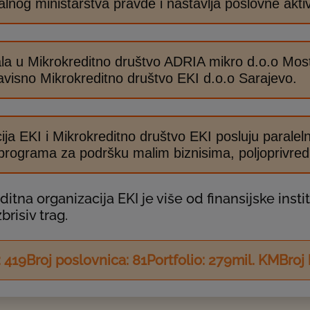
lnog ministarstva pravde i nastavlja poslovne aktiv
rala u Mikrokreditno društvo ADRIA mikro d.o.o Most
avisno Mikrokreditno društvo EKI d.o.o Sarajevo.
ija EKI i Mikrokreditno društvo EKI posluju paraleln
 programa za podršku malim biznisima, poljoprivred
tna organizacija EKI je više od finansijske instit
brisiv trag.
:
443
Broj poslovnica:
86
Portfolio:
295
mil. KM
Broj