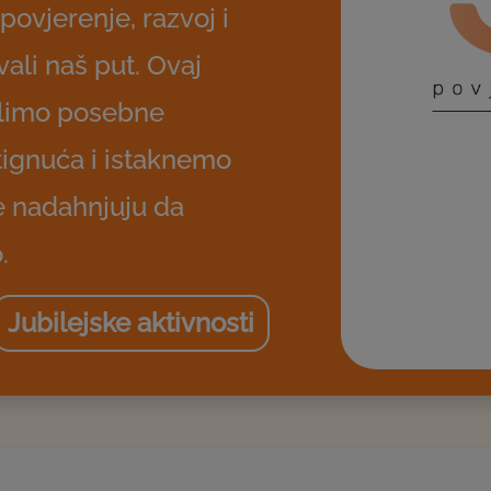
 povjerenje, razvoj i
ali naš put. Ovaj
jelimo posebne
tignuća i istaknemo
je nadahnjuju da
.
Jubilejske aktivnosti