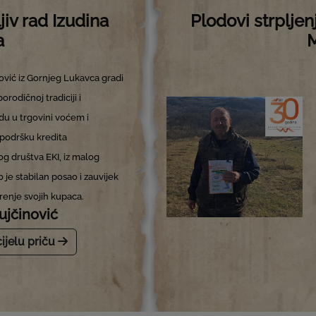
jiv rad Izudina
Plodovi strpljen
a
M
ović iz Gornjeg Lukavca gradi
porodičnoj tradiciji i
u u trgovini voćem i
podršku kredita
g društva EKI, iz malog
 je stabilan posao i zauvijek
renje svojih kupaca.
ujčinović
cijelu priču