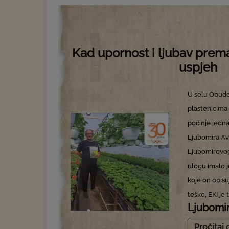
Kad upornost i ljubav prema
uspjeh
U selu Obudo
plastenicima 
počinje jedna
Ljubomira Av
Ljubomirovog
ulogu imalo j
koje on opisu
teško, EKI je 
Ljubomi
Pročitaj 