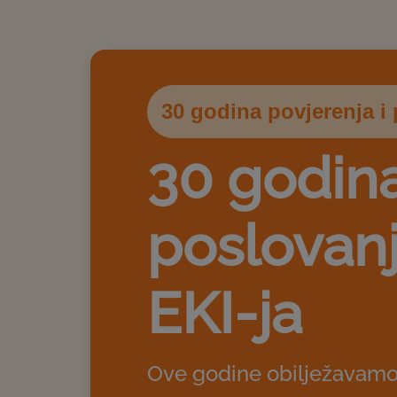
30 godina povjerenja i p
30 godin
poslovan
EKI-ja
Ove godine obilježavamo