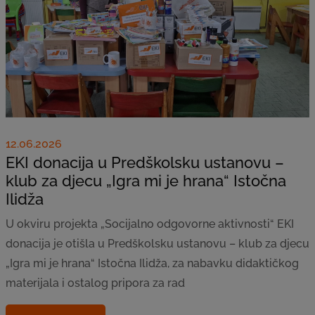
12.06.2026
EKI donacija u Predškolsku ustanovu –
klub za djecu „Igra mi je hrana“ Istočna
Ilidža
U okviru projekta „Socijalno odgovorne aktivnosti“ EKI
donacija je otišla u Predškolsku ustanovu – klub za djecu
„Igra mi je hrana“ Istočna Ilidža, za nabavku didaktičkog
materijala i ostalog pripora za rad