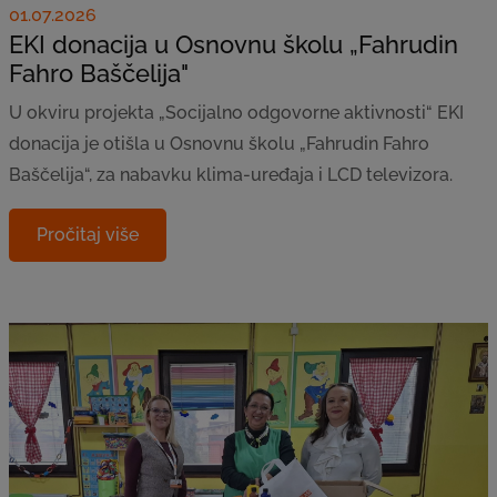
01.07.2026
EKI donacija u Osnovnu školu „Fahrudin
Fahro Baščelija"
U okviru projekta „Socijalno odgovorne aktivnosti“ EKI
donacija je otišla u Osnovnu školu „Fahrudin Fahro
Baščelija“, za nabavku klima-uređaja i LCD televizora.
Pročitaj više