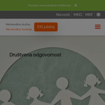
Trenutno nema dodanih notifikacija
Novosti
MKD
MKF
Mikrokreditno društvo
EKI jubilej
Mikrokreditna fondacija
Izbor
Društvena odgovornost