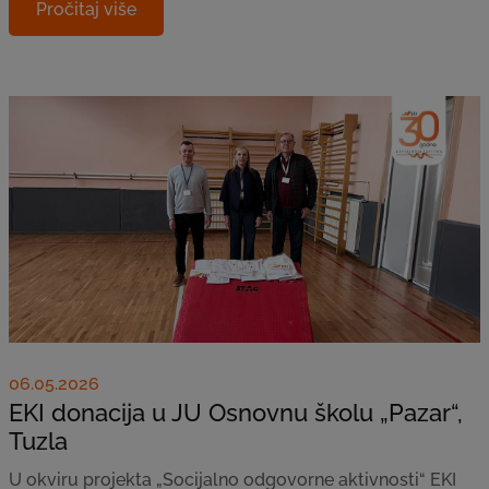
Pročitaj više
06.05.2026
EKI donacija u JU Osnovnu školu „Pazar“,
Tuzla
U okviru projekta „Socijalno odgovorne aktivnosti“ EKI