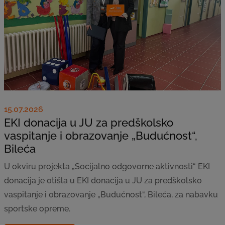
15.07.2026
EKI donacija u JU za predškolsko
vaspitanje i obrazovanje „Budućnost“,
Bileća
U okviru projekta „Socijalno odgovorne aktivnosti“ EKI
donacija je otišla u EKI donacija u JU za predškolsko
vaspitanje i obrazovanje „Budućnost“, Bileća, za nabavku
sportske opreme.