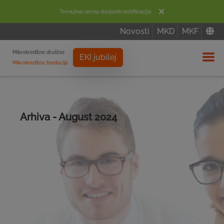
Trenutno nema dodanih notifikacija
Novosti
MKD
MKF
Mikrokreditno društvo
EKI jubilej
Mikrokreditna fondacija
Izbor
Arhiva - August 2024