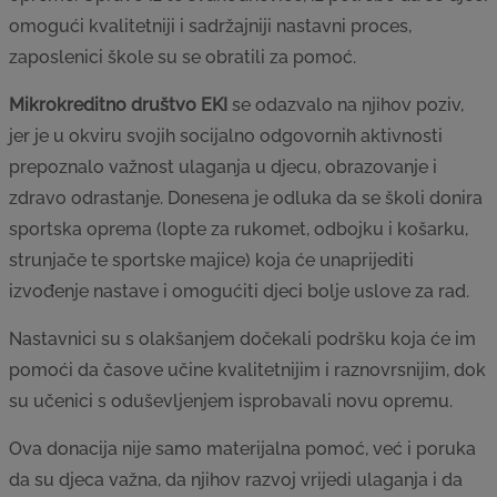
omogući kvalitetniji i sadržajniji nastavni proces,
zaposlenici škole su se obratili za pomoć.
Mikrokreditno društvo EKI
se odazvalo na njihov poziv,
jer je u okviru svojih socijalno odgovornih aktivnosti
prepoznalo važnost ulaganja u djecu, obrazovanje i
zdravo odrastanje. Donesena je odluka da se školi donira
sportska oprema (lopte za rukomet, odbojku i košarku,
strunjače te sportske majice) koja će unaprijediti
izvođenje nastave i omogućiti djeci bolje uslove za rad.
Nastavnici su s olakšanjem dočekali podršku koja će im
pomoći da časove učine kvalitetnijim i raznovrsnijim, dok
su učenici s oduševljenjem isprobavali novu opremu.
Ova donacija nije samo materijalna pomoć, već i poruka
da su djeca važna, da njihov razvoj vrijedi ulaganja i da