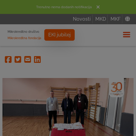
Trenutno nema dodanih notifikacija
Novosti
MKD
MKF
Mikrokreditno društvo
EKI jubilej
Mikrokreditna fondacija
Izbor
Facebook
Twitter
Email
Linkedin