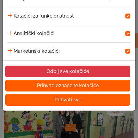
Kolačići za funkcionalnost
Analitički kolačići
Marketinški kolačići
Odbij sve kolačiće
Priče uspješnih klijenata – Hariz Begić
05.08.2026
Prihvati označene kolačiće
Prihvati sve