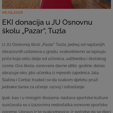
06.05.2026
EKI donacija u JU Osnovnu
školu „Pazar“, Tuzla
U JU Osnovnoj školi „Pazar“ Tuzla, jednoj od najstarijih
obrazovnih ustanova u gradu, svakodnevno se ispisuju
priče koje sežu dalje od učionica, udžbenika i školskog
zvona. Ova škola, osnovana davne 1882. godine, danas
obrazuje oko 380 učenika iz mjesnih zajednica Jala,
Slatina i Centar, trudeći se da svakom djetetu pruži
jednake šanse za učenje, razvoj i odrastanje.
Ipak, kao i u mnogim školama, nastava sportske kulture
suočavala se s izazovima nedostatka osnovne sportske
opreme. Upravo iz te svakodnevice, iz potrebe da se djeci