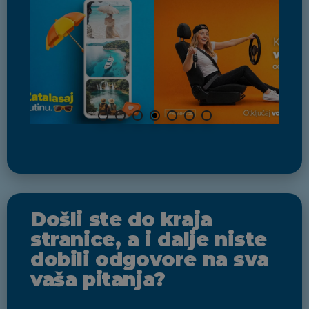
Došli ste do kraja
stranice, a i dalje niste
dobili odgovore na sva
vaša pitanja?