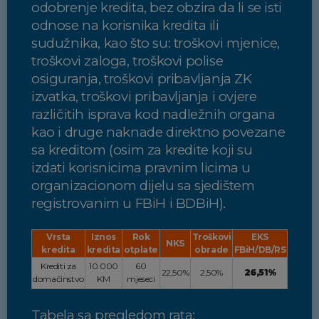
odobrenje kredita, bez obzira da li se isti
odnose na korisnika kredita ili
sudužnika, kao što su: troškovi mjenice,
troškovi zaloga, troškovi polise
osiguranja, troškovi pribavljanja ZK
izvatka, troškovi pribavljanja i ovjere
različitih isprava kod nadležnih organa
kao i druge naknade direktno povezane
sa kreditom (osim za kredite koji su
izdati korisnicima pravnim licima u
organizacionom dijelu sa sjedištem
registrovanim u FBiH i BDBiH).
Vrsta
Iznos
Rok
Troškovi
EKS
NKS
kredita
kredita
otplate
obrade
FBiH/DB/RS
Krediti za
10.000
60
22,50%
2,50%
26,51%
domaćinstvo
KM
mjeseci
Tabela sa pregledom rata: