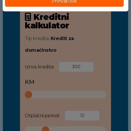
Prihvati sve
Kreditni
kalkulator
Tip kredita:
Krediti za
domaćinstvo
Iznos kredita:
KM
Otplatni period: