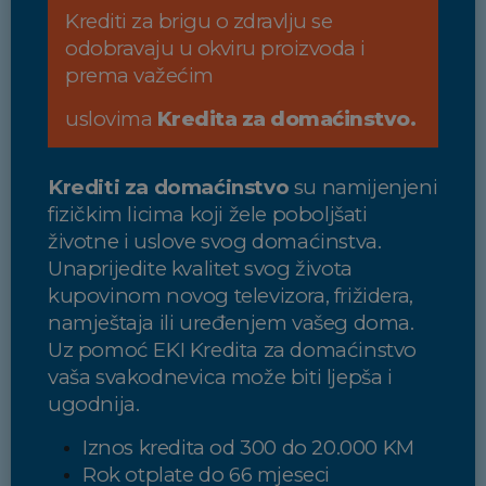
Krediti za brigu o zdravlju se
odobravaju u okviru proizvoda i
prema važećim
uslovima
Kredita za domaćinstvo.
Krediti za domaćinstvo
su namijenjeni
fizičkim licima koji žele poboljšati
životne i
uslove svog domaćinstva.
Unaprijedite kvalitet svog života
kupovinom novog televizora,
frižidera,
namještaja ili uređenjem vašeg doma.
Uz pomoć EKI Kredita za domaćinstvo
vaša svakodnevica može biti ljepša i
ugodnija.
Iznos kredita od 300 do 20.000 KM
Rok otplate do 66 mjeseci