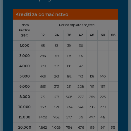
Krediti za domaćinstvo
Iznos
Period otplate / mjeseci
kredita
12
24
36
42
48
60
66
(KM)
1.000
95
53
39
36
3.000
284
159
118
107
4.000
379
212
158
143
5.000
469
261
192
173
159
140
6.000
563
313
231
208
191
167
8.000
751
417
308
277
254
223
10.000
938
521
384
346
318
279
15.000
1.408
782
577
519
477
419
20.000
1.862
1.028
754
676
619
541
513