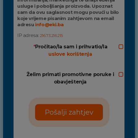
usluge i poboljšanja proizvoda. Upoznat
sam da ovu saglasnost mogu povući u bilo
koje vrijeme pisanim zahtjevom na email
adresu
info@eki.ba
IP adresa:
216.73.216.215
*
Pročitao/la sam i prihvatio/la
uslove korištenja
Želim primati promotivne poruke i
obavještenja
Pošalji zahtjev