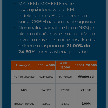
MKD EKI i MKF EKI kredite
iskazuju/odobravaju u KM
indeksiranim u EUR po srednjem
kursu CBBIH na dan izrade ugovora
Nominalna kamatna stopa (NKS) je
fiksna i obračunava se na godišnjem
nivou i u zavisnosti od iznosa kredita
se kreće u rasponu od
21,00% do
24,50%
i predstavljena je u tabeli:
4.001 -
Iznos(KM)
300 - 4.000
15.001 - 20.000
15.000
Max. rok otplate
42 mjeseca
60 mjeseci
66 mjeseci
NKS
24,50%
22,50%
21,00%
Troškovi obrade
2,50%
2,50%
2,00%