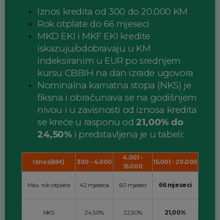
Iznos kredita od 300 do 20.000 KM
Rok otplate do 66 mjeseci
MKD EKI i MKF EKI kredite
iskazuju/odobravaju u KM
indeksiranim u EUR po srednjem
kursu CBBIH na dan izrade ugovora
Nominalna kamatna stopa (NKS) je
fiksna i obračunava se na godišnjem
nivou i u zavisnosti od iznosa kredita
se kreće u rasponu od
21,00% do
24,50%
i predstavljena je u tabeli:
4.001 -
Iznos(KM)
300 - 4.000
15.001 - 20.000
15.000
Max. rok otplate
42 mjeseca
60 mjeseci
66 mjeseci
NKS
24,50%
22,50%
21,00%