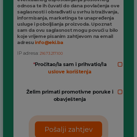
odnosa te ih čuvati do dana povlačenja ove
saglasnosti i obrađivati u svrhu istraživanja,
informisanja, marketinga te unapređenja
usluge i poboljšanja proizvoda. Upoznat
sam da ovu saglasnost mogu povući u bilo
koje vrijeme pisanim zahtjevom na email
adresu
info@eki.ba
IP adresa:
216.73.217.100
*
Pročitao/la sam i prihvatio/la
uslove korištenja
Želim primati promotivne poruke i
obavještenja
Pošalji zahtjev