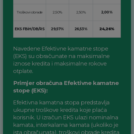
Troškovi obrade
2,50%
2,50%
2,00%
EKS FBiH/DB/RS
29,57%
26,53%
24,26%
Navedene Efektivne kamatne stope
(EKS) su obračunate na maksimalne
iznose kredita i maksimalne rokove
otplate.
Primjer obračuna Efektivne kamatne
stope (EKS):
Efektivna kamatna stopa predstavlja
ukupne troškove kredita koje plaća
korisnik. U izračun EKS ulazi nominalna
kamata, interkalarna kamata (ukoliko je
ista obračunata), troškovi obrade kredita