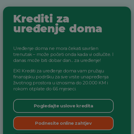
Krediti za
uređenje doma
Uređenje doma ne mora čekati savršen
trenutak – može početi onda kada vi odlučite.
I
danas može biti dobar dan... za uređenje!
EKI Krediti za uređenje doma vam pružaju
finansijsku podršku
za sve vrste unapređenja
životnog prostora u iznosima
do 20.000 KM i
rokom otplate do 66 mjeseci.
Pogledajte uslove kredita
Podnesite online zahtjev