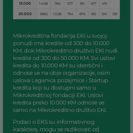
15.000
1.408
782
577
519
477
419
20.000
1.862
1.028
754
676
619
541
513
Mikrokreditna fondacija EKI u svojoj
ponudi ima kredite od 300 do 10.000
KM, dok Mikrokreditno društvo EKI nudi
kredite od 300 do 50.000 KM. Svi uslovi
kredita do 10.000 KM su identični i
odnose se na obje organizacije, osim
uslova Laganica pozajmice i Startup
kredita koji su dostupni samo u
Mikrokreditnoj fondaciji EKI. Uslovi
kredita preko 10.000 KM odnose se
samo na Mikrokreditno društvo EKI.
Podaci o EKS su informativnog
karaktera, mogu se razlikovati od