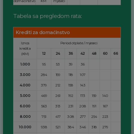
domaćinstvo
KM
mjeseci
Tabela sa pregledom rata:
Krediti za domaćinstvo
Iznos
Period otplate / mjeseci
kredita
12
24
36
42
48
60
66
(KM)
1.000
95
53
39
36
3.000
284
159
118
107
4.000
379
212
158
143
5.000
469
261
192
173
159
140
6.000
563
313
231
208
191
167
8.000
751
417
308
277
254
223
10.000
938
521
384
346
318
279