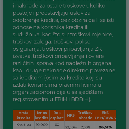
i naknade za ostale troškove ukoliko
postoje i predstavljaju uslov za
odobrenje kredita, bez obzira da li se isti
odnose na korisnika kredita ili
sudužnika, kao što su: troškovi mjenice,
troškovi zaloga, troškovi polise
osiguranja, troškovi pribavljanja ZK
izvatka, troškovi pribavljanja i ovjere
različitih isprava kod nadležnih organa
kao i druge naknade direktno povezane
sa kreditom (osim za kredite koji su
izdati korisnicima pravnim licima u
organizacionom dijelu sa sjedištem
registrovanim u FBiH i BDBiH).
Vrsta
Iznos
Rok
Troškovi
EKS
NKS
kredita
kredita
otplate
obrade
FBiH/DB/RS
Krediti za
10.000
60
22,50%
2,50%
26,51%