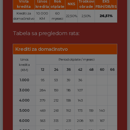
Vrsta
Iznos
Rok
Troškovi
EKS
NKS
kredita
kredita
otplate
obrade
FBiH/DB/RS
Krediti za
10.000
60
22,50%
2,50%
26,51%
domaćinstvo
KM
mjeseci
Tabela sa pregledom rata:
Krediti za domaćinstvo
Iznos
Period otplate / mjeseci
kredita
12
24
36
42
48
60
66
(KM)
1.000
95
53
39
36
3.000
284
159
118
107
4.000
379
212
158
143
5.000
469
261
192
173
159
140
6.000
563
313
231
208
191
167