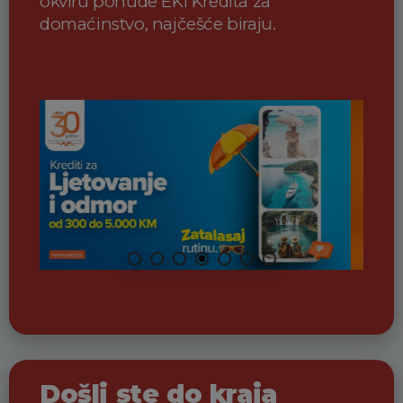
okviru ponude EKI Kredita za
domaćinstvo, najčešće biraju.
Došli ste do kraja