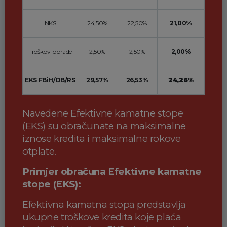
NKS
24,50%
22,50%
21,00%
Troškovi obrade
2,50%
2,50%
2,00%
EKS FBiH/DB/RS
29,57%
26,53%
24,26%
Navedene Efektivne kamatne stope
(EKS) su obračunate na maksimalne
iznose kredita i maksimalne rokove
otplate.
Primjer obračuna Efektivne kamatne
stope (EKS):
Efektivna kamatna stopa predstavlja
ukupne troškove kredita koje plaća