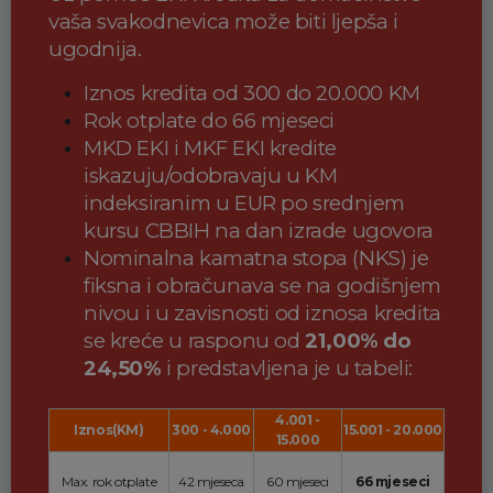
vaša svakodnevica može biti ljepša i
ugodnija.
Iznos kredita od 300 do 20.000 KM
Rok otplate do 66 mjeseci
MKD EKI i MKF EKI kredite
iskazuju/odobravaju u KM
indeksiranim u EUR po srednjem
kursu CBBIH na dan izrade ugovora
Nominalna kamatna stopa (NKS) je
fiksna i obračunava se na godišnjem
nivou i u zavisnosti od iznosa kredita
se kreće u rasponu od
21,00% do
24,50%
i predstavljena je u tabeli:
4.001 -
Iznos(KM)
300 - 4.000
15.001 - 20.000
15.000
Max. rok otplate
42 mjeseca
60 mjeseci
66 mjeseci