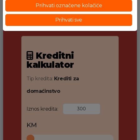
Prihvati označene kolačiće
Prihvati sve
Kreditni
kalkulator
Tip kredita:
Krediti za
domaćinstvo
Iznos kredita:
KM