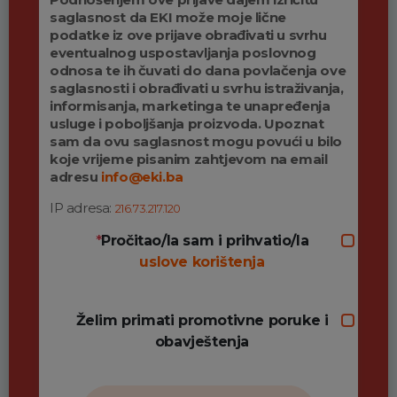
saglasnost da EKI može moje lične
podatke iz ove prijave obrađivati u svrhu
eventualnog uspostavljanja poslovnog
odnosa te ih čuvati do dana povlačenja ove
saglasnosti i obrađivati u svrhu istraživanja,
informisanja, marketinga te unapređenja
usluge i poboljšanja proizvoda. Upoznat
sam da ovu saglasnost mogu povući u bilo
koje vrijeme pisanim zahtjevom na email
adresu
info@eki.ba
IP adresa:
216.73.217.120
*
Pročitao/la sam i prihvatio/la
uslove korištenja
Želim primati promotivne poruke i
obavještenja