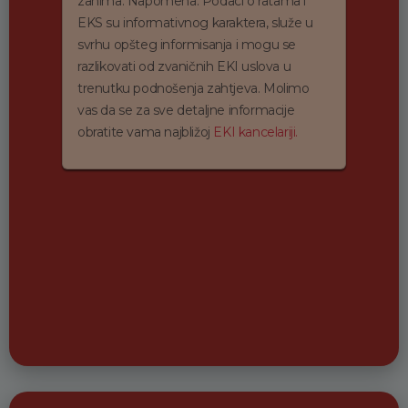
zanima. Napomena: Podaci o ratama i
EKS su informativnog karaktera, služe u
svrhu opšteg informisanja i mogu se
razlikovati od zvaničnih EKI uslova u
trenutku podnošenja zahtjeva. Molimo
vas da se za sve detaljne informacije
obratite vama najbližoj
EKI kancelariji.