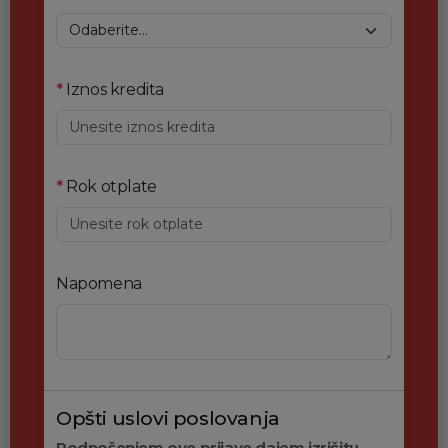
*
Iznos kredita
*
Rok otplate
Napomena
Opšti uslovi poslovanja
Podnošenjem ove prijave dajem izričitu