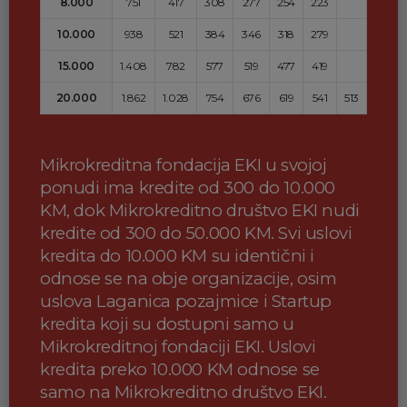
8.000
751
417
308
277
254
223
10.000
938
521
384
346
318
279
15.000
1.408
782
577
519
477
419
20.000
1.862
1.028
754
676
619
541
513
Mikrokreditna fondacija EKI u svojoj
ponudi ima kredite od 300 do 10.000
KM, dok Mikrokreditno društvo EKI nudi
kredite od 300 do 50.000 KM. Svi uslovi
kredita do 10.000 KM su identični i
odnose se na obje organizacije, osim
uslova Laganica pozajmice i Startup
kredita koji su dostupni samo u
Mikrokreditnoj fondaciji EKI. Uslovi
kredita preko 10.000 KM odnose se
samo na Mikrokreditno društvo EKI.