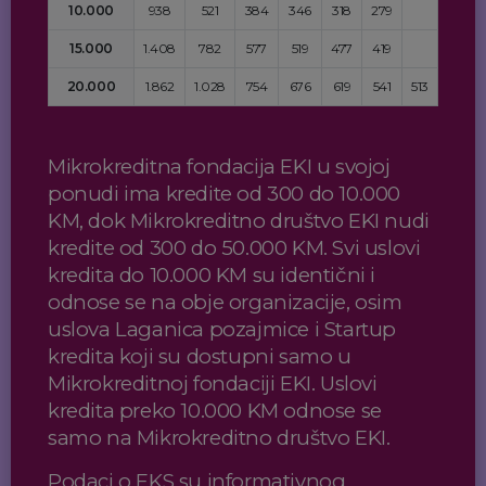
10.000
938
521
384
346
318
279
15.000
1.408
782
577
519
477
419
20.000
1.862
1.028
754
676
619
541
513
Mikrokreditna fondacija EKI u svojoj
ponudi ima kredite od 300 do 10.000
KM, dok Mikrokreditno društvo EKI nudi
kredite od 300 do 50.000 KM. Svi uslovi
kredita do 10.000 KM su identični i
odnose se na obje organizacije, osim
uslova Laganica pozajmice i Startup
kredita koji su dostupni samo u
Mikrokreditnoj fondaciji EKI. Uslovi
kredita preko 10.000 KM odnose se
samo na Mikrokreditno društvo EKI.
Podaci o EKS su informativnog