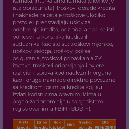
kamata, interkalarna kamata (ukoliko je
ista obračunata), troškovi obrade kredita
i naknade za ostale troškove ukoliko
postoje i predstavljaju uslov za
odobrenje kredita, bez obzira da li se isti
odnose na korisnika kredita ili
sudužnika, kao što su: troškovi mjenice,
troškovi zaloga, troškovi polise
osiguranja, troškovi pribavljanja ZK
izvatka, troškovi pribavljanja i ovjere
različitih isprava kod nadležnih organa
kao i druge naknade direktno povezane
sa kreditom (osim za kredite koji su
izdati korisnicima pravnim licima u
organizacionom dijelu sa sjedištem
registrovanim u FBiH i BDBiH).
Vrsta
Iznos
Rok
Troškovi
EKS
NKS
kredita
kredita
otplate
obrade
FBiH/DB/RS