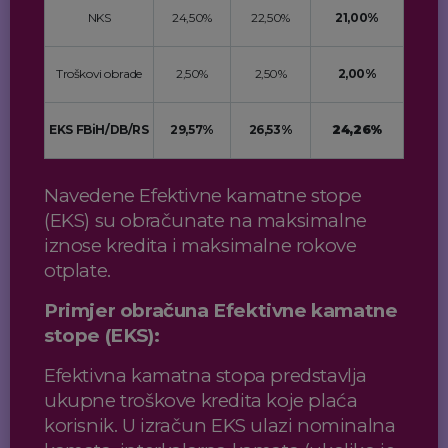
NKS
24,50%
22,50%
21,00%
Troškovi obrade
2,50%
2,50%
2,00%
EKS FBiH/DB/RS
29,57%
26,53%
24,26%
Navedene Efektivne kamatne stope
(EKS) su obračunate na maksimalne
iznose kredita i maksimalne rokove
otplate.
Primjer obračuna Efektivne kamatne
stope (EKS):
Efektivna kamatna stopa predstavlja
ukupne troškove kredita koje plaća
korisnik. U izračun EKS ulazi nominalna