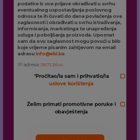
podatke iz ove prijave obrađivati u svrhu
eventualnog uspostavljanja poslovnog
odnosa te ih čuvati do dana povlačenja ove
saglasnosti i obrađivati u svrhu istraživanja,
informisanja, marketinga te unapređenja
usluge i poboljšanja proizvoda. Upoznat
sam da ovu saglasnost mogu povući u bilo
koje vrijeme pisanim zahtjevom na email
adresu
info@eki.ba
IP adresa:
216.73.216.44
*
Pročitao/la sam i prihvatio/la
uslove korištenja
Želim primati promotivne poruke i
obavještenja