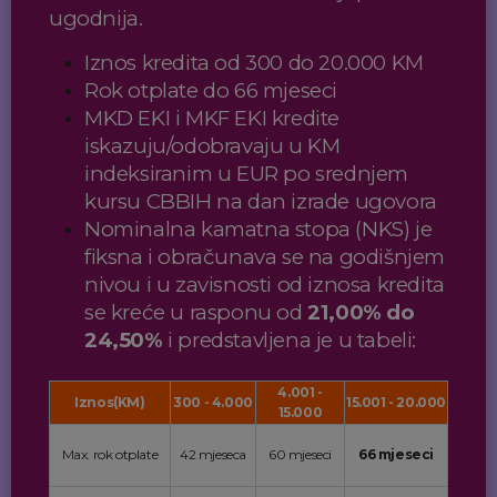
ugodnija.
Iznos kredita od 300 do 20.000 KM
Rok otplate do 66 mjeseci
MKD EKI i MKF EKI kredite
iskazuju/odobravaju u KM
indeksiranim u EUR po srednjem
kursu CBBIH na dan izrade ugovora
Nominalna kamatna stopa (NKS) je
fiksna i obračunava se na godišnjem
nivou i u zavisnosti od iznosa kredita
se kreće u rasponu od
21,00% do
24,50%
i predstavljena je u tabeli:
4.001 -
Iznos(KM)
300 - 4.000
15.001 - 20.000
15.000
Max. rok otplate
42 mjeseca
60 mjeseci
66 mjeseci