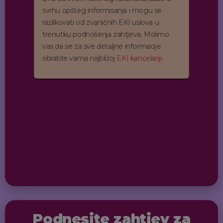
svrhu opšteg informisanja i mogu se
razlikovati od zvaničnih EKI uslova u
trenutku podnošenja zahtjeva. Molimo
vas da se za sve detaljne informacije
obratite vama najbližoj
EKI kancelariji.
Podnesite zahtjev za