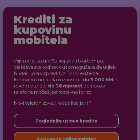
Krediti za
kupovinu
mobitela
Vrijeme je za uređaj koji prati tvoj tempo,
olakšava svakodnevicu i omogućava da uvijek
budeš korak ispred. Uz EKI Kredite za
kupovinu mobitela u iznosima
do 3.000 KM
i s
rokom otplate
do 36 mjeseci
, do novog
telefona možeš jednostavno i brzo.
Novi telefon zove. Hoćeš li se javiti?
Pogledajte uslove kredita
Podnesite online zahtjev