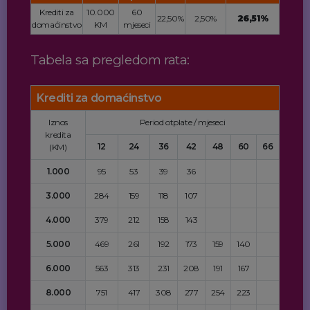
Krediti za
10.000
60
22,50%
2,50%
26,51%
domaćinstvo
KM
mjeseci
Tabela sa pregledom rata:
Krediti za domaćinstvo
Iznos
Period otplate / mjeseci
kredita
12
24
36
42
48
60
66
(KM)
1.000
95
53
39
36
3.000
284
159
118
107
4.000
379
212
158
143
5.000
469
261
192
173
159
140
6.000
563
313
231
208
191
167
8.000
751
417
308
277
254
223