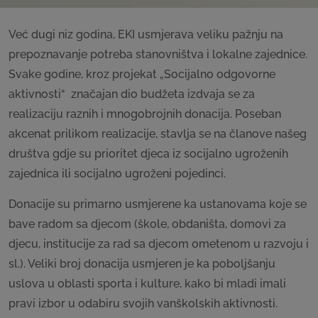
Već dugi niz godina, EKI usmjerava veliku pažnju na
prepoznavanje potreba stanovništva i lokalne zajednice.
Svake godine, kroz projekat „Socijalno odgovorne
aktivnosti“ značajan dio budžeta izdvaja se za
realizaciju raznih i mnogobrojnih donacija. Poseban
akcenat prilikom realizacije, stavlja se na članove našeg
društva gdje su prioritet djeca iz socijalno ugroženih
zajednica ili socijalno ugroženi pojedinci.
Donacije su primarno usmjerene ka ustanovama koje se
bave radom sa djecom (škole, obdaništa, domovi za
djecu, institucije za rad sa djecom ometenom u razvoju i
sl.). Veliki broj donacija usmjeren je ka poboljšanju
uslova u oblasti sporta i kulture, kako bi mladi imali
pravi izbor u odabiru svojih vanškolskih aktivnosti.