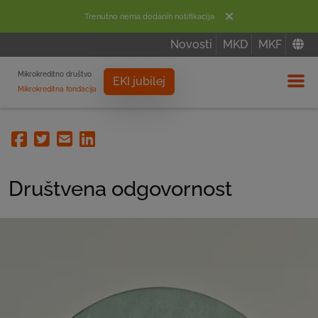
Trenutno nema dodanih notifikacija
Novosti
MKD
MKF
Mikrokreditno društvo
EKI jubilej
Mikrokreditna fondacija
Izbor
Facebook
Twitter
Email
Linkedin
Društvena odgovornost