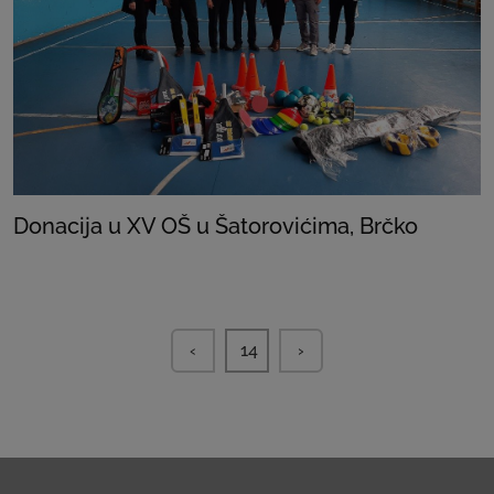
Donacija u XV OŠ u Šatorovićima, Brčko
‹
14
›