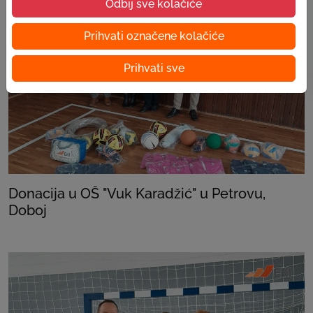
Odbij sve kolačiće
Prihvati označene kolačiće
Prihvati sve
Donacija u OŠ "Vuk Karadžić" u Petrovu,
Doboj