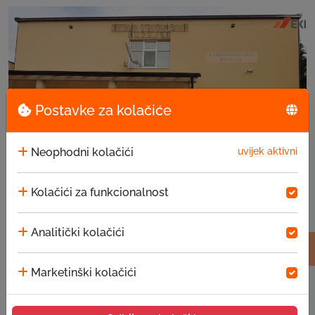
Postavke za kolačiće
Neophodni kolačići
uvijek aktivni
Kolačići za funkcionalnost
Analitički kolačići
Donacija u Srednjoj stručnoj školi, Bugojno
Marketinški kolačići