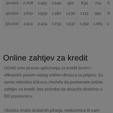
30.000
2.708
1.455
1.040
922
835
714
67
40.000
3.610
1.939
1.387
1.230
1.113
952
89
50.000
4.513
2.424
1.733
1.537
1.392
1.189
1.1
Online zahtjev za kredit
Učinili smo proces apliciranja za kredit brzim i
efikasnim putem našeg online obrasca za prijavu. Sa
samo nekoliko klikova, možete da podnesete online
zahtjev za kredit, bez potrebe da dolazite direktno u
EKI poslovnicu.
Ukoliko imate dodatnih pitanja, nedoumica ili vam