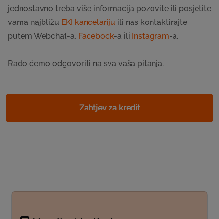
jednostavno treba više informacija pozovite ili posjetite
vama najbližu
EKI kancelariju
ili nas kontaktirajte
putem Webchat-a,
Facebook
-a ili
Instagram
-a.
Rado ćemo odgovoriti na sva vaša pitanja.
Zahtjev za kredit