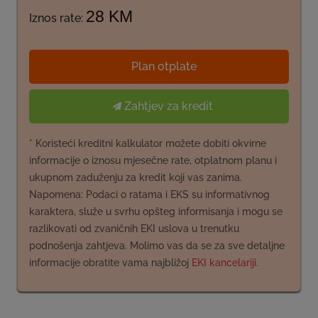
28 KM
Iznos rate:
Plan otplate
Zahtjev za kredit
* Koristeći kreditni kalkulator možete dobiti okvirne
informacije o iznosu mjesečne rate, otplatnom planu i
ukupnom zaduženju za kredit koji vas zanima.
Napomena: Podaci o ratama i EKS su informativnog
karaktera, služe u svrhu opšteg informisanja i mogu se
razlikovati od zvaničnih EKI uslova u trenutku
podnošenja zahtjeva. Molimo vas da se za sve detaljne
informacije obratite vama najbližoj
EKI kancelariji.