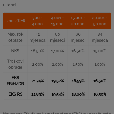
u tabeli:
300 -
4.001 -
15.001 -
20.001 -
Iznos (KM)
4.000
15.000
20.000
50.000
Max. rok
42
60
66
84
otplate
mjeseca
mjeseci
mjeseci
mjeseca
NKS
18,50%
17,00%
16,50%
15,00%
Troškovi
2,00%
2,00%
1,50%
1,00%
obrade
EKS
21,74%
19,52%
18,59%
16,50%
FBiH/DB
EKS RS
21,83%
19,54%
18,60%
16,50%