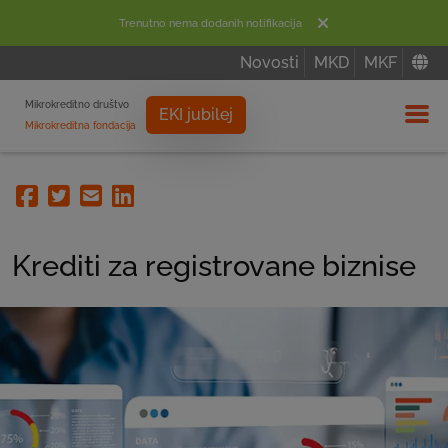
Trenutno nema dodanih notifikacija
Novosti
MKD
MKF
Mikrokreditno društvo
EKI jubilej
Mikrokreditna fondacija
Izbor
Facebook
Twitter
Email
Linkedin
Krediti za registrovane biznise