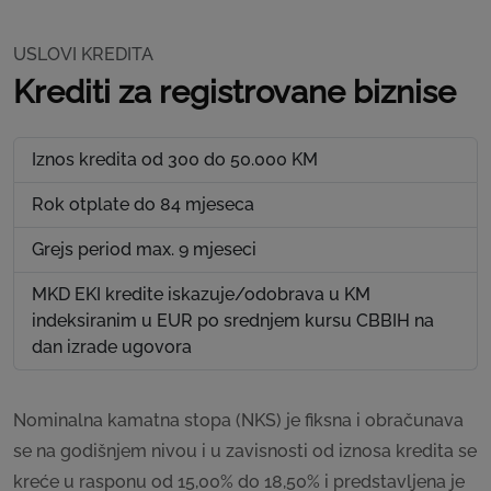
USLOVI KREDITA
Krediti za registrovane biznise
Iznos kredita od 300 do 50.000 KM
Rok otplate do 84 mjeseca
Grejs period max. 9 mjeseci
MKD EKI kredite iskazuje/odobrava u KM
indeksiranim u EUR po srednjem kursu CBBIH na
dan izrade ugovora
Nominalna kamatna stopa (NKS) je fiksna i obračunava
se na godišnjem nivou i u zavisnosti od iznosa kredita se
kreće u rasponu od 15,00% do 18,50% i predstavljena je