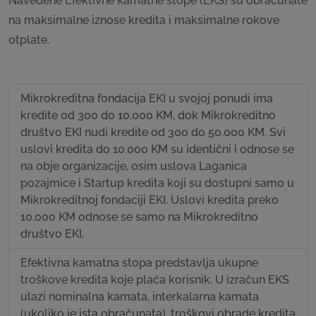
Navedene Efektivne kamatne stope (EKS) su obračunate
na maksimalne iznose kredita i maksimalne rokove
otplate.
Mikrokreditna fondacija EKI u svojoj ponudi ima
kredite od 300 do 10.000 KM, dok Mikrokreditno
društvo EKI nudi kredite od 300 do 50.000 KM. Svi
uslovi kredita do 10.000 KM su identični i odnose se
na obje organizacije, osim uslova Laganica
pozajmice i Startup kredita koji su dostupni samo u
Mikrokreditnoj fondaciji EKI. Uslovi kredita preko
10.000 KM odnose se samo na Mikrokreditno
društvo EKI.
Efektivna kamatna stopa predstavlja ukupne
troškove kredita koje plaća korisnik. U izračun EKS
ulazi nominalna kamata, interkalarna kamata
(ukoliko je ista obračunata), troškovi obrade kredita