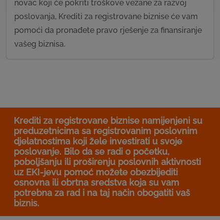
novac koji će pokriti troškove vezane za razvoj
poslovanja, Krediti za registrovane biznise će vam
pomoći da pronađete pravo rješenje za finansiranje
vašeg biznisa.
Krediti za registrovane biznise namijenjeni su
preduzetnicima sa registrovanim poslovnim
djelatnostima koji žele investirati u svoje
poslovanje. Bilo da se radi o početku,
poboljšanju ili proširenju poslovnih aktivnosti
uz EKI-jevu pomoć možete obezbijediti
osnovna ili obrtna sredstva koja su vam
potrebna za rad i na taj način obogatiti vaš
biznis.