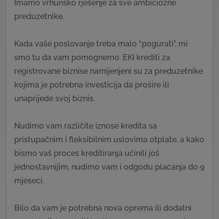
Imamo vrhunsko rješenje za sve ambiciozne
preduzetnike.
Kada vaše poslovanje treba malo “pogurati”, mi
smo tu da vam pomognemo. EKI krediti za
registrovane biznise namijenjeni su za preduzetnike
kojima je potrebna investicija da prošire ili
unaprijede svoj biznis.
Nudimo vam različite iznose kredita sa
pristupačnim i fleksibilnim uslovima otplate, a kako
bismo vaš proces kreditiranja učinili još
jednostavnijim, nudimo vam i odgodu plaćanja do 9
mjeseci.
Bilo da vam je potrebna nova oprema ili dodatni