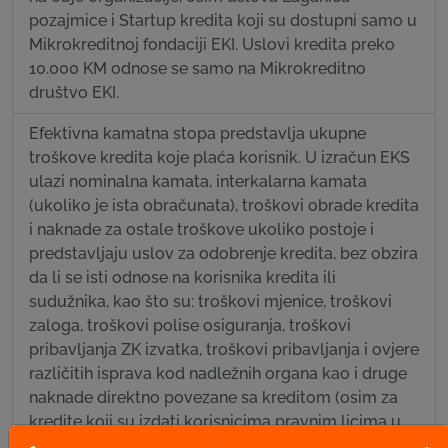
pozajmice i Startup kredita koji su dostupni samo u
Mikrokreditnoj fondaciji EKI. Uslovi kredita preko
10.000 KM odnose se samo na Mikrokreditno
društvo EKI.
Efektivna kamatna stopa predstavlja ukupne
troškove kredita koje plaća korisnik. U izračun EKS
ulazi nominalna kamata, interkalarna kamata
(ukoliko je ista obračunata), troškovi obrade kredita
i naknade za ostale troškove ukoliko postoje i
predstavljaju uslov za odobrenje kredita, bez obzira
da li se isti odnose na korisnika kredita ili
sudužnika, kao što su: troškovi mjenice, troškovi
zaloga, troškovi polise osiguranja, troškovi
pribavljanja ZK izvatka, troškovi pribavljanja i ovjere
različitih isprava kod nadležnih organa kao i druge
naknade direktno povezane sa kreditom (osim za
kredite koji su izdati korisnicima pravnim licima u
organizacionom dijelu sa sjedištem registrovanim u