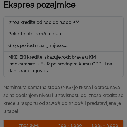
Ekspres pozajmice
Iznos kredita od 300 do 3.000 KM
Rok otplate do 18 mjeseci
Grejs period max. 3 mjeseca
MKD EKI kredite iskazuje/odobrava u KM
indeksiranim u EUR po srednjem kursu CBBIH na
dan izrade ugovora
Nominalna kamatna stopa (NKS) je fiksna i obračunava
se na godišnjem nivou i u zavisnosti od iznosa kredita se
kreće u rasponu od 22,50% do 23,00% i predstavljena je
u tabeli:
Iznos (KM)
300 - 1.000
1.001 - 3.000