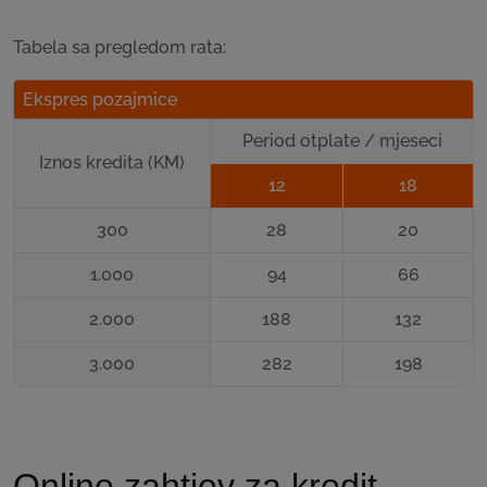
Tabela sa pregledom rata:
Ekspres pozajmice
Period otplate / mjeseci
Iznos kredita (KM)
12
18
300
28
20
1.000
94
66
2.000
188
132
3.000
282
198
Online zahtjev za kredit