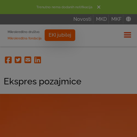
Trenutno nema dodanih notifikacija
Novosti
MKD
MKF
Mikrokreditno društvo
EKI jubilej
Mikrokreditna fondacija
Izbor
Facebook
Twitter
Email
Linkedin
Ekspres pozajmice