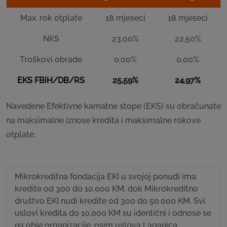
Max. rok otplate
18 mjeseci
18 mjeseci
NKS
23,00%
22,50%
Troškovi obrade
0,00%
0,00%
EKS FBiH/DB/RS
25,59%
24,97%
Navedene Efektivne kamatne stope (EKS) su obračunate
na maksimalne iznose kredita i maksimalne rokove
otplate.
Mikrokreditna fondacija EKI u svojoj ponudi ima
kredite od 300 do 10.000 KM, dok Mikrokreditno
društvo EKI nudi kredite od 300 do 50.000 KM. Svi
uslovi kredita do 10.000 KM su identični i odnose se
na obje organizacije, osim uslova Laganica