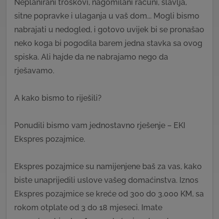
Neplanirani troškovi, nagomilani računi, slavlja,
sitne popravke i ulaganja u vaš dom... Mogli bismo
nabrajati u nedogled, i gotovo uvijek bi se pronašao
neko koga bi pogodila barem jedna stavka sa ovog
spiska. Ali hajde da ne nabrajamo nego da
rješavamo.
A kako bismo to riješili?
Ponudili bismo vam jednostavno rješenje – EKI
Ekspres pozajmice.
Ekspres pozajmice su namijenjene baš za vas, kako
biste unaprijedili uslove vašeg domaćinstva. Iznos
Ekspres pozajmice se kreće od 300 do 3.000 KM, sa
rokom otplate od 3 do 18 mjeseci. Imate