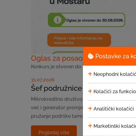
Postavke za k
Oglas za posao Šef podružnice
Konkurs je otvoren do: 30.08.2026
Neophodni kolačić
31.07.2026
Šef podružnice
Kolačići za funkci
Mikrokreditno društvo EKI, zajedno sa Mikrokr
već i generator promjena. Naša poslovna filozof
Analitički kolačići
pružanje podrške tamo gdje je najpotrebnija - 
Marketinški kolači
Pogledaj više