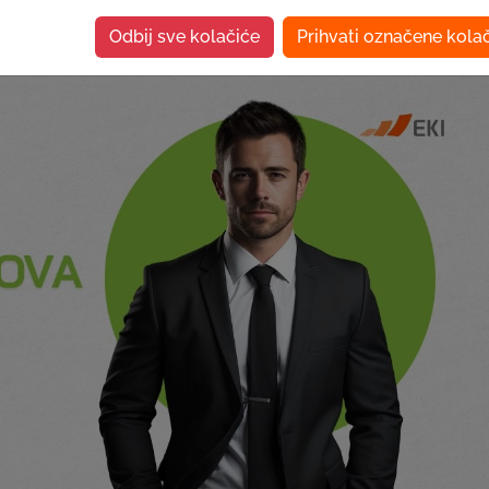
Odbij sve kolačiće
Prihvati označene kola