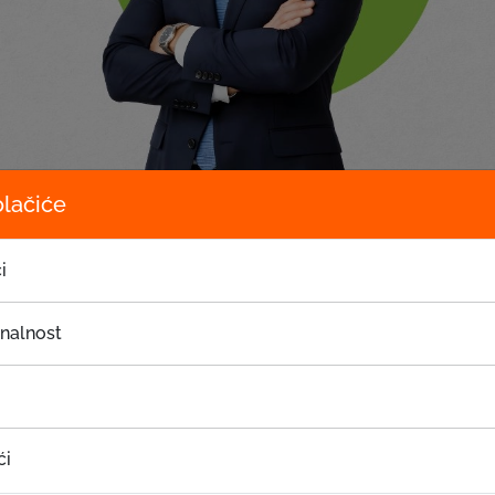
olačiće
i
onalnost
editnom fondacijom EKI, nije samo lider u mikrokreditiranju,
ija fokusirana je, ne samo na privlačenje klijenata, nego i n
u samoj zajednici. Naše 30-godišnje uspješ...
ći