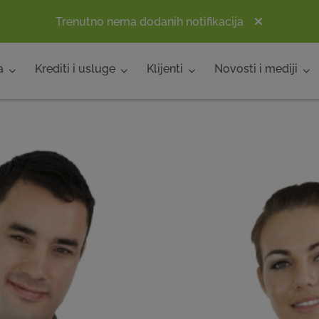
Trenutno nema dodanih notifikacija
a
Krediti i usluge
Klijenti
Novosti i mediji