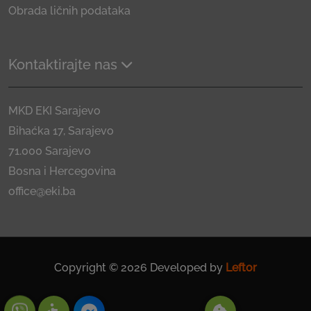
Obrada ličnih podataka
Kontaktirajte nas
MKD EKI Sarajevo
Bihaćka 17, Sarajevo
71.000 Sarajevo
Bosna i Hercegovina
office@eki.ba
Copyright © 2026 Developed by
Leftor