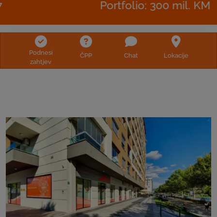
Portfolio: 300 mil. KM
Podnesi
ČPP
Chat
Lokacije
zahtjev