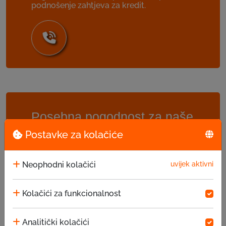
podnošenje zahtjeva za kredit.
Posebna pogodnost za naše
klijente
Postavke za kolačiće
EKI Poslovni klub
Neophodni kolačići
uvijek aktivni
EKI Poslovni klub (EPK) predstavlja
dodatnu besplatnu uslugu za EKI klijente.
Kolačići za funkcionalnost
Osnovni koncept je uvezivanje klijenata
kako bi oni imali mogućnost da
međusobno trguju putem EKI oglasa i
Analitički kolačići