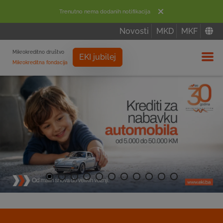
Trenutno nema dodanih notifikacija
Novosti
MKD
MKF
Mikrokreditno društvo
EKI jubilej
Mikrokreditna fondacija
Izbor