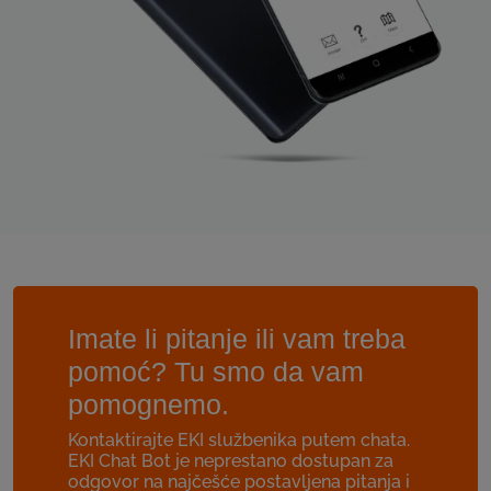
Imate li pitanje ili vam treba
pomoć? Tu smo da vam
pomognemo.
Kontaktirajte EKI službenika putem chata.
EKI Chat Bot je neprestano dostupan za
odgovor na najčešće postavljena pitanja i