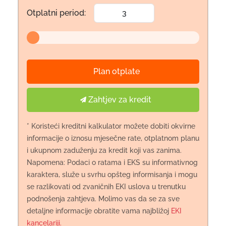
Otplatni period:
Plan otplate
Zahtjev za kredit
* Koristeći kreditni kalkulator možete dobiti okvirne
informacije o iznosu mjesečne rate, otplatnom planu
i ukupnom zaduženju za kredit koji vas zanima.
Napomena: Podaci o ratama i EKS su informativnog
karaktera, služe u svrhu opšteg informisanja i mogu
se razlikovati od zvaničnih EKI uslova u trenutku
podnošenja zahtjeva. Molimo vas da se za sve
detaljne informacije obratite vama najbližoj
EKI
kancelariji.