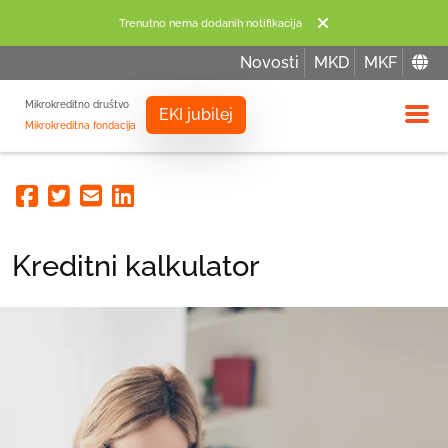
Trenutno nema dodanih notifikacija
Novosti
MKD
MKF
Mikrokreditno društvo
EKI jubilej
Mikrokreditna fondacija
Izbor
Facebook
Twitter
Email
Linkedin
Kreditni kalkulator