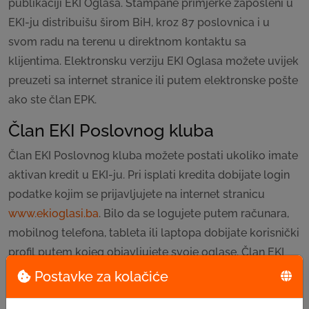
publikaciji EKI Oglasa. Štampane primjerke zaposleni u
EKI-ju distribuišu širom BiH, kroz 87 poslovnica i u
svom radu na terenu u direktnom kontaktu sa
klijentima. Elektronsku verziju EKI Oglasa možete uvijek
preuzeti sa internet stranice ili putem elektronske pošte
ako ste član EPK.
Član EKI Poslovnog kluba
Član EKI Poslovnog kluba možete postati ukoliko imate
aktivan kredit u EKI-ju. Pri isplati kredita dobijate login
podatke kojim se prijavljujete na internet stranicu
www.ekioglasi.ba
. Bilo da se logujete putem računara,
mobilnog telefona, tableta ili laptopa dobijate korisnički
profil putem kojeg objavljujete svoje oglase. Član EKI
Poslovnog kluba može imati neograničen broj aktivnih
Postavke za kolačiće
oglasa u jednom momentu na stranici
www.ekioglasi.ba
.