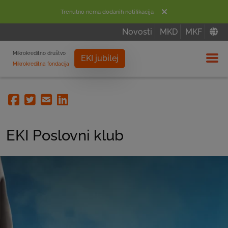
Trenutno nema dodanih notifikacija
Novosti
MKD
MKF
Mikrokreditno društvo
EKI jubilej
Mikrokreditna fondacija
Izbor
Facebook
Twitter
Email
Linkedin
EKI Poslovni klub