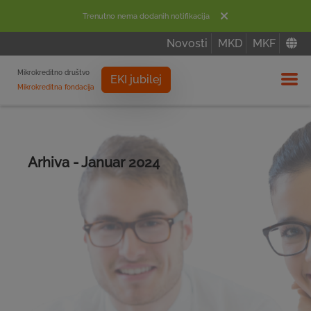
Trenutno nema dodanih notifikacija
Novosti
MKD
MKF
Mikrokreditno društvo
EKI jubilej
Mikrokreditna fondacija
Izbor
Arhiva - Januar 2024