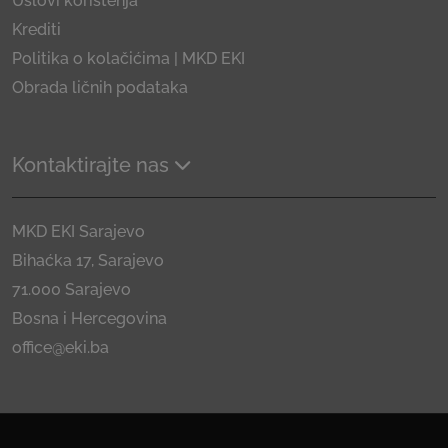
Uslovi korištenja
Krediti
Politika o kolačićima | MKD EKI
Obrada ličnih podataka
Kontaktirajte nas
MKD EKI Sarajevo
Bihaćka 17, Sarajevo
71.000 Sarajevo
Bosna i Hercegovina
office@eki.ba