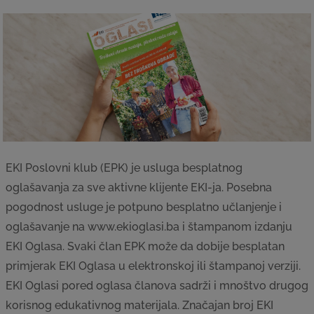
EKI Poslovni klub (EPK) je usluga besplatnog
oglašavanja za sve aktivne klijente EKI-ja. Posebna
pogodnost usluge je potpuno besplatno učlanjenje i
oglašavanje na www.ekioglasi.ba i štampanom izdanju
EKI Oglasa. Svaki član EPK može da dobije besplatan
primjerak EKI Oglasa u elektronskoj ili štampanoj verziji.
EKI Oglasi pored oglasa članova sadrži i mnoštvo drugog
korisnog edukativnog materijala. Značajan broj EKI