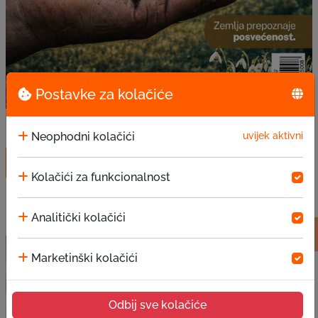
Postavke za kolačiće
EKI Oglasi, Godina XIII, 151. broj, Mart 2026
Neophodni kolačići
uvijek aktivni
Preuzmi
Kolačići za funkcionalnost
Analitički kolačići
Marketinški kolačići
Odbij sve kolačiće