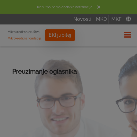
Trenutno nema dodanih notifikacija
Novosti
MKD
MKF
Mikrokreditno društvo
EKI jubilej
Mikrokreditna fondacija
Izbor
Preuzimanje oglasnika