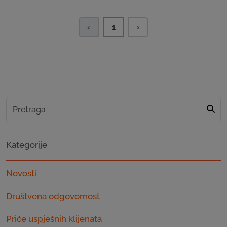
‹
1
›
Kategorije
Novosti
Društvena odgovornost
Priče uspješnih klijenata