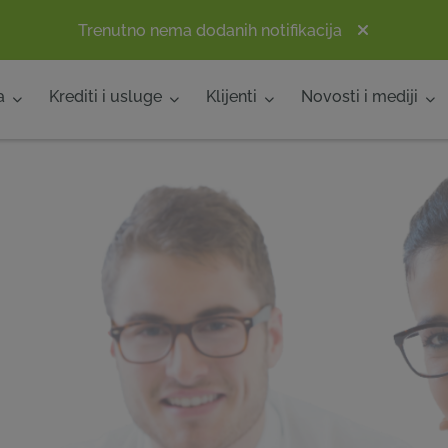
Trenutno nema dodanih notifikacija
a
Krediti i usluge
Klijenti
Novosti i mediji