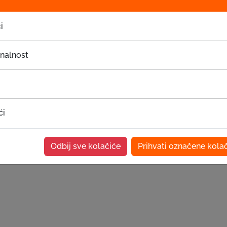
i
onalnost
ći
Odbij sve kolačiće
Prihvati označene kola