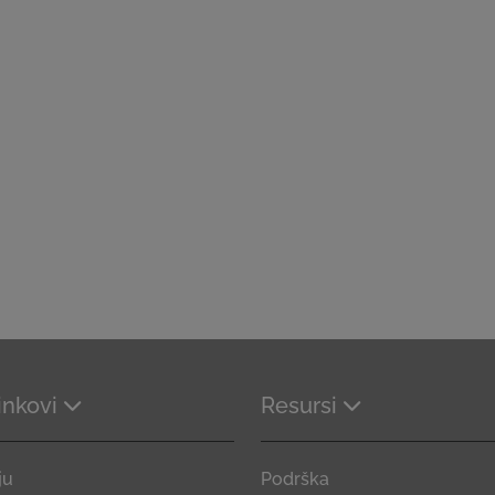
linkovi
Resursi
ju
Podrška