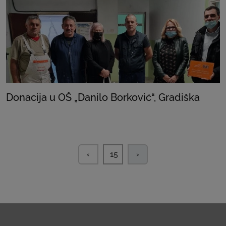
Donacija u OŠ „Danilo Borković“, Gradiška
‹
15
›