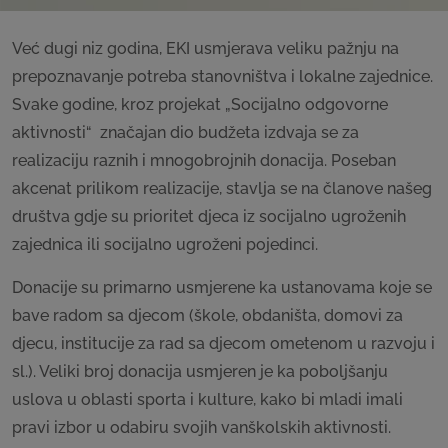
Već dugi niz godina, EKI usmjerava veliku pažnju na
prepoznavanje potreba stanovništva i lokalne zajednice.
Svake godine, kroz projekat „Socijalno odgovorne
aktivnosti“ značajan dio budžeta izdvaja se za
realizaciju raznih i mnogobrojnih donacija. Poseban
akcenat prilikom realizacije, stavlja se na članove našeg
društva gdje su prioritet djeca iz socijalno ugroženih
zajednica ili socijalno ugroženi pojedinci.
Donacije su primarno usmjerene ka ustanovama koje se
bave radom sa djecom (škole, obdaništa, domovi za
djecu, institucije za rad sa djecom ometenom u razvoju i
sl.). Veliki broj donacija usmjeren je ka poboljšanju
uslova u oblasti sporta i kulture, kako bi mladi imali
pravi izbor u odabiru svojih vanškolskih aktivnosti.