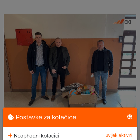
Donacija u OŠ “1. mart”, Jelah
Postavke za kolačiće
Neophodni kolačići
uvijek aktivni