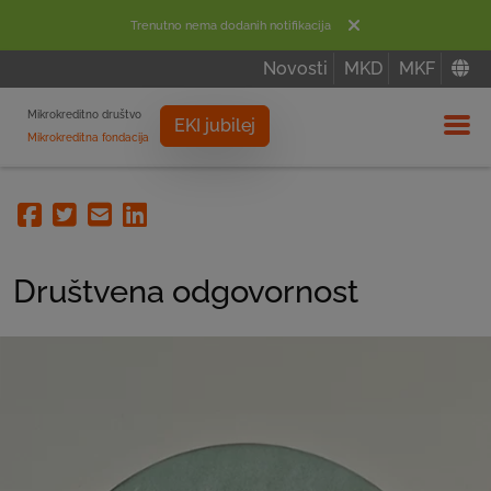
Trenutno nema dodanih notifikacija
Novosti
MKD
MKF
Mikrokreditno društvo
EKI jubilej
Mikrokreditna fondacija
Izbor
Facebook
Twitter
Email
Linkedin
Društvena odgovornost