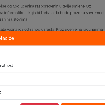
iše od 300 učenika raspoređenih u dvije smjene. Uz
va informatike – koja bi trebala da bude prozor u savremeni
težanim uslovima.
tala važna još od ranog uzrasta. Kroz učenje na računarima
razvijaju logiku, snalažljivost i vještine koje će im u
olačiće
na to kojim putem odluče da krenu. U uzrastu kada se
tehnologiji je više nego važan. Zbog toga je EKI ovoj školi
i
čenicima nastavni proces i da uz pomoć doniranih sredstava
onalnost
valnosti. Vjerujemo da će nova računarska oprema donijeti
učenike i stvoriti inspirativnije školsko okruženje za sve.
ći