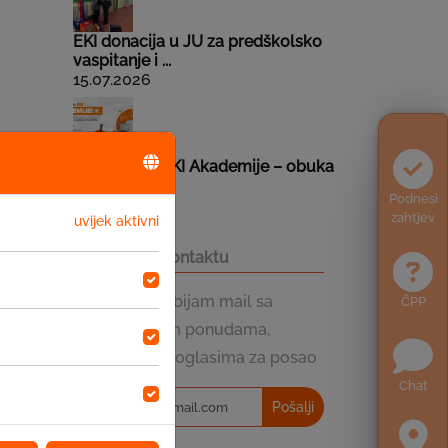
EKI donacija u JU za predškolsko
vaspitanje i ...
15.07.2026
Postani dio EKI Akademije – obuka
i prilika z...
Podnesi
13.07.2026
zahtjev
uvijek aktivni
Budimo u kontaktu
Želim da dobijam mail sa
ČPP
promotivnim ponudama,
novostima i oglasima za posao
Chat
Pošalji