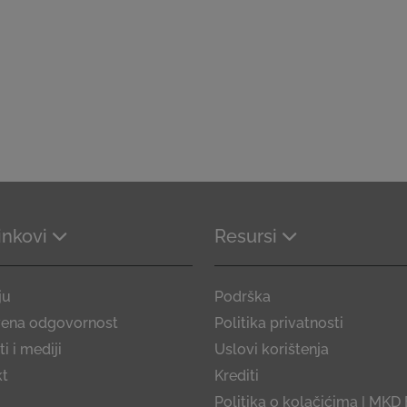
linkovi
Resursi
ju
Podrška
vena odgovornost
Politika privatnosti
i i mediji
Uslovi korištenja
kt
Krediti
Politika o kolačićima | MKD 