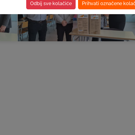
Odbij sve kolačiće
Prihvati označene kola