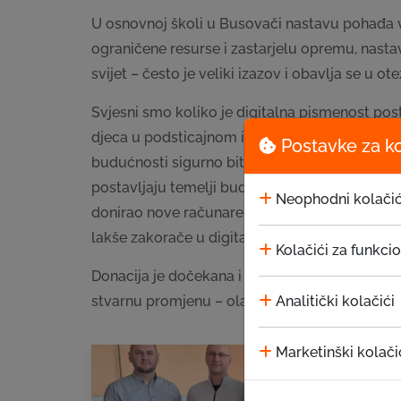
U osnovnoj školi u Busovači nastavu pohađa v
ograničene resurse i zastarjelu opremu, nasta
svijet – često je veliki izazov i obavlja se u o
Svjesni smo koliko je digitalna pismenost pos
djeca u podsticajnom i kontrolisanom okruženju 
Postavke za k
budućnosti sigurno biti potrebne, bez obzira 
postavljaju temelji budućih zanimanja, pristup 
Neophodni kolačić
donirao nove računare, sa željom da olakša u
lakše zakorače u digitalni svijet.
Kolačići za funkci
Donacija je dočekana i primljena sa puno zah
Analitički kolačići
stvarnu promjenu – olakšati učenje, motivisati 
Marketinški kolači