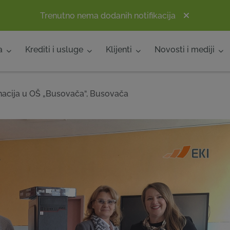
Trenutno nema dodanih notifikacija
a
Krediti i usluge
Klijenti
Novosti i mediji
nacija u OŠ „Busovača“, Busovača