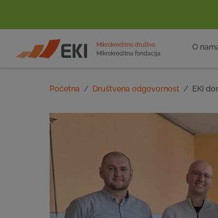
POČETNA
Mikrokreditno društvo
O nam
Mikrokreditna fondacija
Početna
Društvena odgovornost
EKI do