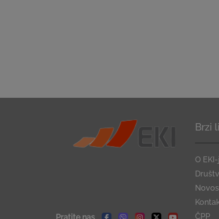
Brzi 
O EKI-
Društ
Novost
Konta
ČPP
Pratite nas