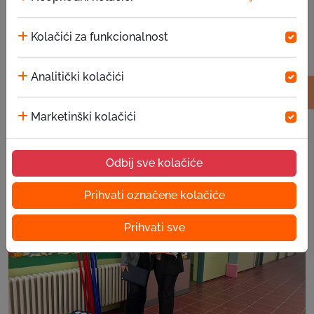
Kolačići za funkcionalnost
Analitički kolačići
Marketinški kolačići
Priče uspješnih klijenata – Hariz Begić
05.08.2026
Odbij sve kolačiće
Prihvati označene kolačiće
Prihvati sve