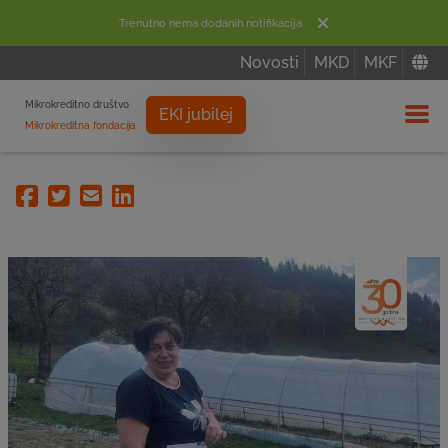
Trenutno nema dodanih notifikacija
Novosti
MKD
MKF
Mikrokreditno društvo
EKI jubilej
Mikrokreditna fondacija
Izbor
Facebook
Twitter
Email
Linkedin