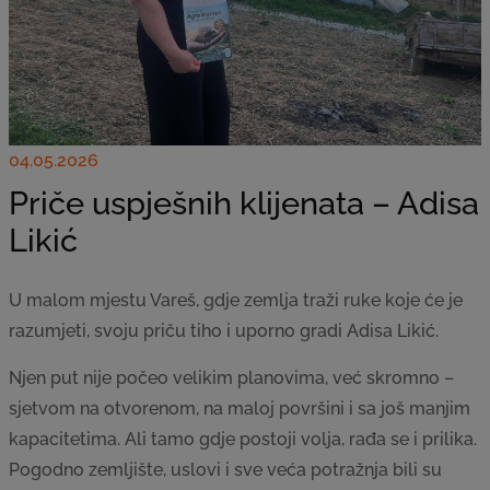
04.05.2026
Priče uspješnih klijenata – Adisa
Likić
U malom mjestu Vareš, gdje zemlja traži ruke koje će je
razumjeti, svoju priču tiho i uporno gradi Adisa Likić.
Njen put nije počeo velikim planovima, već skromno –
sjetvom na otvorenom, na maloj površini i sa još manjim
kapacitetima. Ali tamo gdje postoji volja, rađa se i prilika.
Pogodno zemljište, uslovi i sve veća potražnja bili su