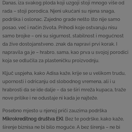
Danas, iza svakog ploda koji uzgoji stoji mnogo više od
rada – stoji porodica. Njeni ukućani su njena snaga,
podrška i oslonac. Zajedno grade nešto što nije samo
posao, već i način života. Prihodi koje ostvaruju nisu
samo brojke – oni su sigurnost, stabilnost i mogućnost
da žive dostojanstveno. znak da napravi prvi korak. I
napravila ga je – hrabro, sama, kao prva u svojoj porodici
koja se odlučila za plasteničku proizvodnju.
Ključ uspjeha, kako Adisa kaže, krije se u velikom trudu,
upornosti i odricanju od slobodnog vremena, ali i u
hrabrosti da se ide dalje – da se širi mreža kupaca, traže
nove prilike i ne odustaje ni kada je najteže.
Posebno mjesto u njenoj priči zauzima podrška
Mikrokreditnog društva EKI
. Bez te podrške, kako kaže,
širenje biznisa ne bi bilo moguće. A bez širenja – ne bi