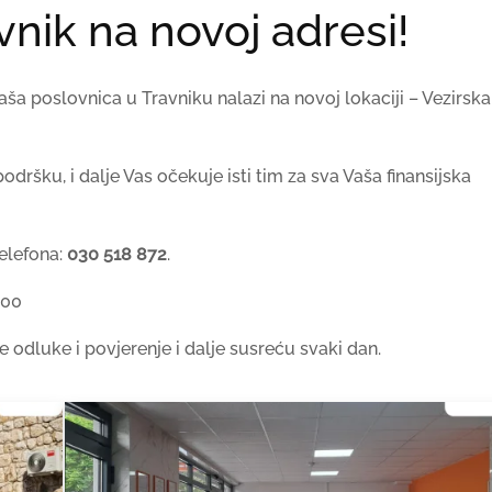
vnik na novoj adresi!
a poslovnica u Travniku nalazi na novoj lokaciji – Vezirska
dršku, i dalje Vas očekuje isti tim za sva Vaša finansijska
telefona:
030 518 872
.
:00
e odluke i povjerenje i dalje susreću svaki dan.