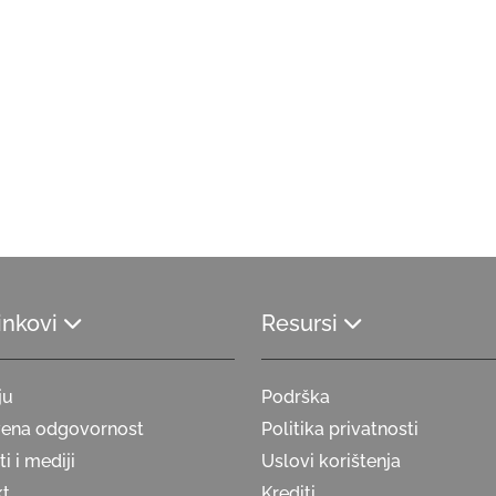
linkovi
Resursi
ju
Podrška
vena odgovornost
Politika privatnosti
i i mediji
Uslovi korištenja
kt
Krediti