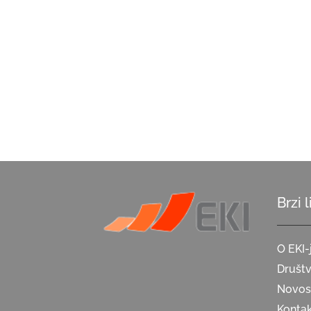
Brzi 
O EKI-
Društ
Novost
Konta