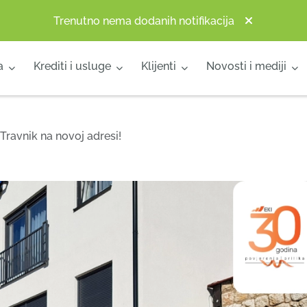
Trenutno nema dodanih notifikacija
a
Krediti i usluge
Klijenti
Novosti i mediji
Travnik na novoj adresi!